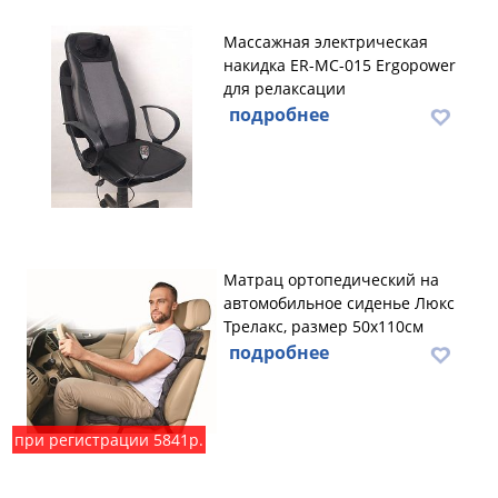
Массажная электрическая
накидка ER-MC-015 Ergopower
для релаксации
подробнее
Maтpaц opтoпeдичecкий нa
aвтoмoбильнoe cидeньe Люкс
Трелакс, размер 50х110см
подробнее
при регистрации 5841р.