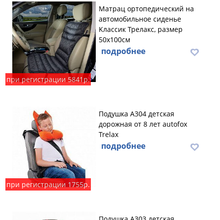
Maтpaц opтoпeдичecкий нa
aвтoмoбильнoe cидeньe
Kлaccик Трелакс, размер
50х100см
подробнее
при регистрации 5841р.
Подушка А304 детская
дорожная от 8 лет autofox
Trelax
подробнее
при регистрации 1755р.
Подушка А303 детская